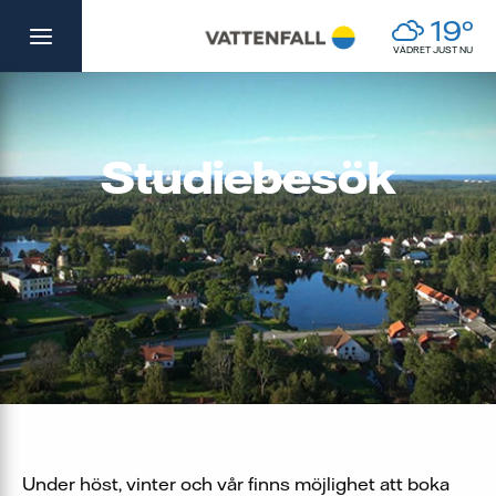
Skip
19°
to
VÄDRET JUST NU
content
Studiebesök
Under höst, vinter och vår finns möjlighet att boka