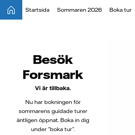
Skip
Startsida
Sommaren 2026
Boka tur
to
content
Besök
Forsmark
Vi är tillbaka.
Nu har bokningen för
sommarens guidade turer
äntligen öppnat. Boka in dig
under ”boka tur”.